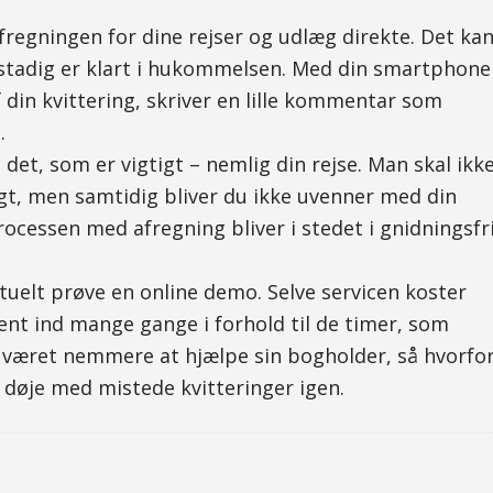
regningen for dine rejser og udlæg direkte. Det ka
 stadig er klart i hukommelsen. Med din smartphone
f din kvittering, skriver en lille kommentar som
.
å det, som er vigtigt – nemlig din rejse. Man skal ikk
igt, men samtidig bliver du ikke uvenner med din
cessen med afregning bliver i stedet i gnidningsfr
tuelt prøve en online demo. Selve servicen koster
ent ind mange gange i forhold til de timer, som
t været nemmere at hjælpe sin bogholder, så hvorfo
 døje med mistede kvitteringer igen.