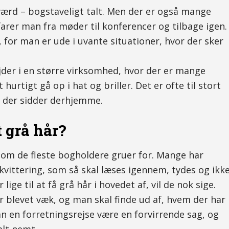
værd – bogstaveligt talt. Men der er også mange
arer man fra møder til konferencer og tilbage igen.
, for man er ude i uvante situationer, hvor der sker
jder i en større virksomhed, hvor der er mange
hurtigt gå op i hat og briller. Det er ofte til stort
, der sidder derhjemme.
 grå hår?
som de fleste bogholdere gruer for. Mange har
 kvittering, som så skal læses igennem, tydes og ikk
ige til at få grå hår i hovedet af, vil de nok sige.
er blevet væk, og man skal finde ud af, hvem der har
n en forretningsrejse være en forvirrende sag, og