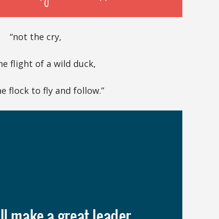
“not the cry,
e flight of a wild duck,
e flock to fly and follow.”