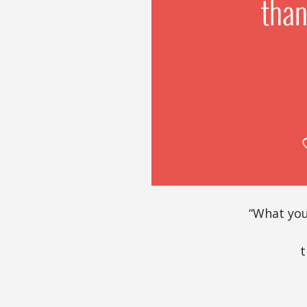
“What you
t