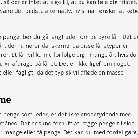
så der er intet at sige til, at du kan føle dig fristet.
id være det bedste alternativ, hvis man ønsker at køb
åne penge, bør du gå langt uden om de dyre lån. Det e
n, der ruinerer danskerne, da disse lånetyper er
r. Et lån vil kunne forfølge dig i mange år, hvis du
u vil afdrage på lånet. Det er ikke ligefrem noget,
 eller fagligt, da det typisk vil afføde en masse
mme
e penge som leder, er det ikke ensbetydende med,
 måned. Det er sund fornuft at lægge penge til side
 mange eller få penge. Det kan du med fordel gøre