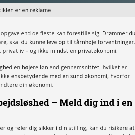
tiklen er en reklame
opgave end de fleste kan forestille sig. Drømmer d
re, skal du kunne leve op til tårnhøje forventninger.
 privatliv – og ikke mindst en privatøkonomi.
ghed en højere løn end gennemsnittet, hvilket er
g ikke ensbetydende med en sund økonomi, hvorfor
åndtere din økonomi.
bejdsløshed – Meld dig ind i en
 og føler dig sikker i din stilling, kan du risikere at