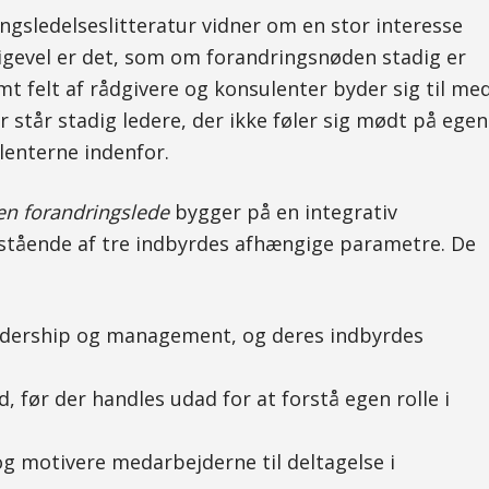
gsledelseslitteratur vidner om en stor interesse
ligevel er det, som om forandringsnøden stadig er
t felt af rådgivere og konsulenter byder sig til me
 står stadig ledere, der ikke føler sig mødt på egen
lenterne indenfor.
en forandringslede
bygger på en integrativ
estående af tre indbyrdes afhængige parametre. De
adership og management, og deres indbyrdes
d, før der handles udad for at forstå egen rolle i
 og motivere medarbejderne til deltagelse i