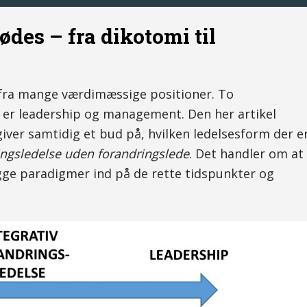
es – fra dikotomi til
 fra mange værdimæssige positioner. To
e er leadership og management. Den her artikel
iver samtidig et bud på, hvilken ledelsesform der e
ingsledelse uden forandringslede
. Det handler om at
gge paradigmer ind på de rette tidspunkter og