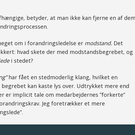
fhængige, betyder, at man ikke kan fjerne en af de
andringsprocessen.
 meget om i forandringsledelse er
modstand.
Det
sikkert: hvad skete der med modstandsbegrebet, og
lede
i stedet?
ng”
har fået en stedmoderlig klang, hvilket en
 begrebet kan kaste lys over. Udtrykket mere end
Der er implicit tale om medarbejdernes ”forkerte”
orandringskrav. Jeg foretrækker et mere
ngslede”.