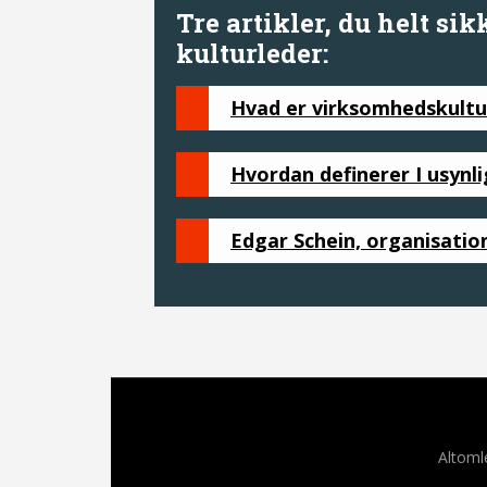
Tre artikler, du helt si
kulturleder:
Hvad er virksomhedskultu
Hvordan definerer I usynl
Edgar Schein, organisatio
Altoml