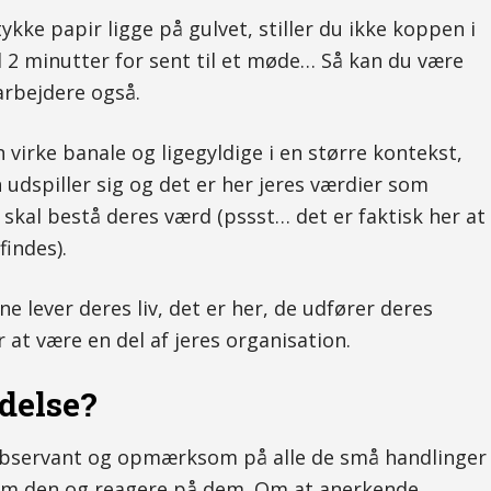
ykke papir ligge på gulvet, stiller du ikke koppen i
2 minutter for sent til et møde… Så kan du være
arbejdere også.
virke banale og ligegyldige i en større kontekst,
 udspiller sig og det er her jeres værdier som
 skal bestå deres værd (pssst… det er faktisk her at
findes).
e lever deres liv, det er her, de udfører deres
r at være en del af jeres organisation.
delse?
observant og opmærksom på alle de små handlinger
 om den og reagere på dem. Om at anerkende