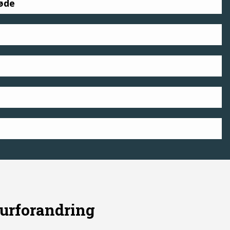
øde
lturforandring