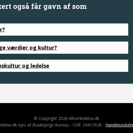
kkert også får gavn af som
r?
ige værdier og kultur?
nskultur og ledelse
© Copyright 2026 Altomledelse.dk
edelse.dk ejes af Buskbjergs Bureau - CVR: 34412928 -
Handelsesbeti