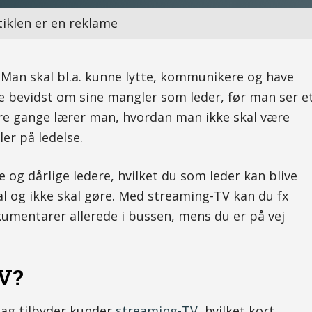
tiklen er en reklame
 Man skal bl.a. kunne lytte, kommunikere og have
e bevidst om sine mangler som leder, før man ser e
re gange lærer man, hvordan man ikke skal være
er på ledelse.
e og dårlige ledere, hvilket du som leder kan blive
kal og ikke skal gøre. Med streaming-TV kan du fx
dokumentarer allerede i bussen, mens du er på vej
TV?
ag tilbyder kunder
streaming-TV
, hvilket kort