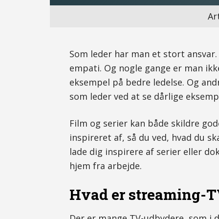
Ar
Som leder har man et stort ansvar.
empati. Og nogle gange er man ikk
eksempel på bedre ledelse. Og and
som leder ved at se dårlige eksempl
Film og serier kan både skildre god
inspireret af, så du ved, hvad du s
lade dig inspirere af serier eller 
hjem fra arbejde.
Hvad er streaming-
Der er mange TV-udbydere, som i d