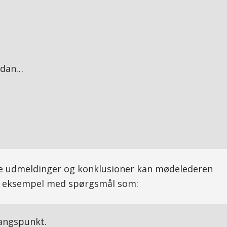
sådan…
e udmeldinger og konklusioner kan mødelederen
or eksempel med spørgsmål som:
gangspunkt.