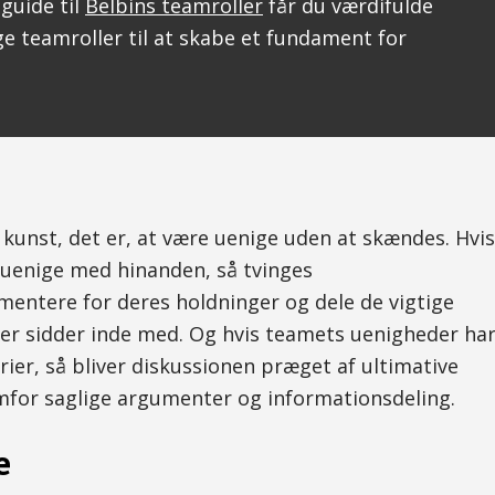
 guide til
Belbins teamroller
får du værdifulde
ge teamroller til at skabe et fundament for
kunst, det er, at være uenige uden at skændes. Hvis
uenige med hinanden, så tvinges
entere for deres holdninger og dele de vigtige
der sidder inde med. Og hvis teamets uenigheder ha
erier, så bliver diskussionen præget af ultimative
mfor saglige argumenter og informationsdeling.
e