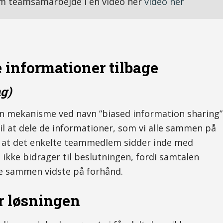
om teamsamarbejde i en video her
video her
e informationer tilbage
g)
en mekanisme ved navn ”biased information sharing”
til at dele de informationer, som vi alle sammen på
ge, at det enkelte teammedlem sidder inde med
ikke bidrager til beslutningen, fordi samtalen
le sammen vidste på forhånd.
r løsningen