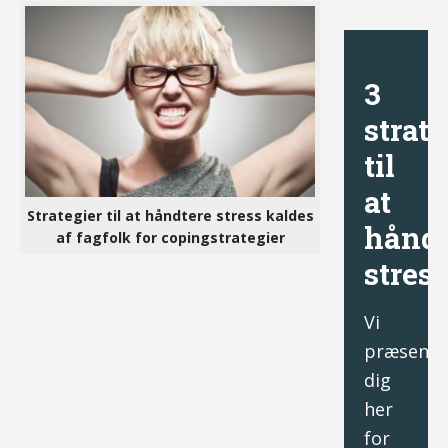
3
strate
til
at
Strategier til at håndtere stress kaldes
håndt
af fagfolk for copingstrategier
stress
Vi
præsente
dig
her
for