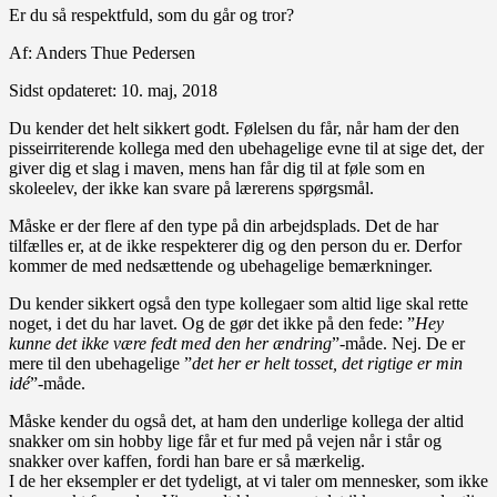
Er du så respektfuld, som du går og tror?
Af:
Anders Thue Pedersen
Sidst opdateret: 10. maj, 2018
Du kender det helt sikkert godt. Følelsen du får, når ham der den
pisseirriterende kollega med den ubehagelige evne til at sige det, der
giver dig et slag i maven, mens han får dig til at føle som en
skoleelev, der ikke kan svare på lærerens spørgsmål.
Måske er der flere af den type på din arbejdsplads. Det de har
tilfælles er, at de ikke respekterer dig og den person du er. Derfor
kommer de med nedsættende og ubehagelige bemærkninger.
Du kender sikkert også den type kollegaer som altid lige skal rette
noget, i det du har lavet. Og de gør det ikke på den fede: ”
Hey
kunne det ikke være fedt med den her ændring
”-måde. Nej. De er
mere til den ubehagelige ”
det her er helt tosset, det rigtige er min
idé
”-måde.
Måske kender du også det, at ham den underlige kollega der altid
snakker om sin hobby lige får et fur med på vejen når i står og
snakker over kaffen, fordi han bare er så mærkelig.
I de her eksempler er det tydeligt, at vi taler om mennesker, som ikke