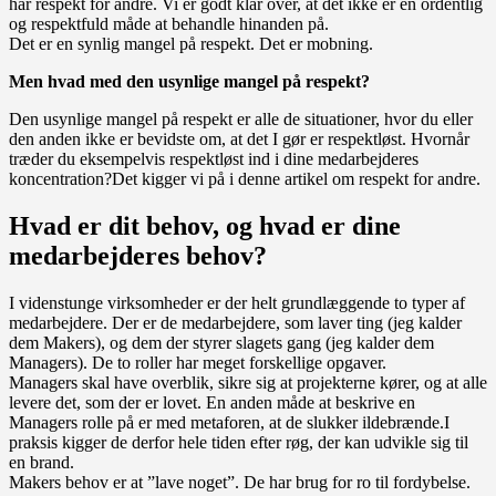
har respekt for andre. Vi er godt klar over, at det ikke er en ordentlig
og respektfuld måde at behandle hinanden på.
Det er en synlig mangel på respekt. Det er mobning.
Men hvad med den usynlige mangel på respekt?
Den usynlige mangel på respekt er alle de situationer, hvor du eller
den anden ikke er bevidste om, at det I gør er respektløst. Hvornår
træder du eksempelvis respektløst ind i dine medarbejderes
koncentration?Det kigger vi på i denne artikel om respekt for andre.
Hvad er dit behov, og hvad er dine
medarbejderes behov?
I videnstunge virksomheder er der helt grundlæggende to typer af
medarbejdere. Der er de medarbejdere, som laver ting (jeg kalder
dem Makers), og dem der styrer slagets gang (jeg kalder dem
Managers). De to roller har meget forskellige opgaver.
Managers skal have overblik, sikre sig at projekterne kører, og at alle
levere det, som der er lovet. En anden måde at beskrive en
Managers rolle på er med metaforen, at de slukker ildebrænde.I
praksis kigger de derfor hele tiden efter røg, der kan udvikle sig til
en brand.
Makers behov er at ”lave noget”. De har brug for ro til fordybelse.