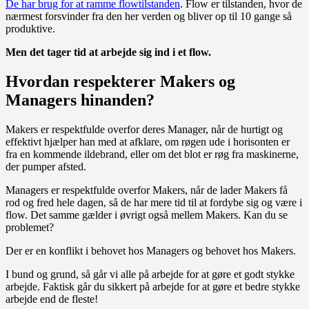
De har brug for at ramme flowtilstanden
. Flow er tilstanden, hvor de
nærmest forsvinder fra den her verden og bliver op til 10 gange så
produktive.
Men det tager tid at arbejde sig ind i et flow.
Hvordan respekterer Makers og
Managers hinanden?
Makers er respektfulde overfor deres Manager, når de hurtigt og
effektivt hjælper han med at afklare, om røgen ude i horisonten er
fra en kommende ildebrand, eller om det blot er røg fra maskinerne,
der pumper afsted.
Managers er respektfulde overfor Makers, når de lader Makers få
rod og fred hele dagen, så de har mere tid til at fordybe sig og være i
flow. Det samme gælder i øvrigt også mellem Makers. Kan du se
problemet?
Der er en konflikt i behovet hos Managers og behovet hos Makers.
I bund og grund, så går vi alle på arbejde for at gøre et godt stykke
arbejde. Faktisk går du sikkert på arbejde for at gøre et bedre stykke
arbejde end de fleste!