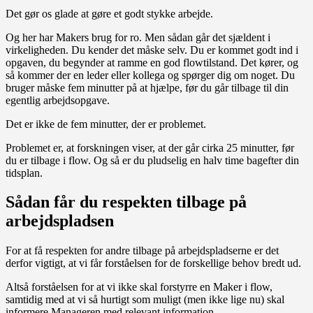
Det gør os glade at gøre et godt stykke arbejde.
Og her har Makers brug for ro. Men sådan går det sjældent i
virkeligheden. Du kender det måske selv. Du er kommet godt ind i
opgaven, du begynder at ramme en god flowtilstand. Det kører, og
så kommer der en leder eller kollega og spørger dig om noget. Du
bruger måske fem minutter på at hjælpe, før du går tilbage til din
egentlig arbejdsopgave.
Det er ikke de fem minutter, der er problemet.
Problemet er, at forskningen viser, at der går cirka 25 minutter, før
du er tilbage i flow. Og så er du pludselig en halv time bagefter din
tidsplan.
Sådan får du respekten tilbage på
arbejdspladsen
For at få respekten for andre tilbage på arbejdspladserne er det
derfor vigtigt, at vi får forståelsen for de forskellige behov bredt ud.
Altså forståelsen for at vi ikke skal forstyrre en Maker i flow,
samtidig med at vi så hurtigt som muligt (men ikke lige nu) skal
informere Manageren med relevant information.