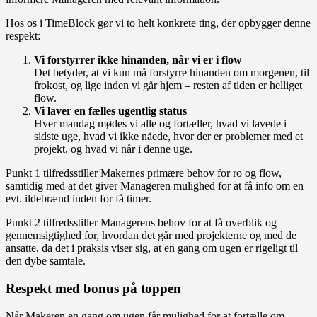
Hos os i TimeBlock gør vi to helt konkrete ting, der opbygger denne
respekt:
Vi forstyrrer ikke hinanden, når vi er i flow
Det betyder, at vi kun må forstyrre hinanden om morgenen, til
frokost, og lige inden vi går hjem – resten af tiden er helliget
flow.
Vi laver en fælles ugentlig status
Hver mandag mødes vi alle og fortæller, hvad vi lavede i
sidste uge, hvad vi ikke nåede, hvor der er problemer med et
projekt, og hvad vi når i denne uge.
Punkt 1 tilfredsstiller Makernes primære behov for ro og flow,
samtidig med at det giver Manageren mulighed for at få info om en
evt. ildebrænd inden for få timer.
Punkt 2 tilfredsstiller Managerens behov for at få overblik og
gennemsigtighed for, hvordan det går med projekterne og med de
ansatte, da det i praksis viser sig, at en gang om ugen er rigeligt til
den dybe samtale.
Respekt med bonus på toppen
Når Makeren en gang om ugen får mulighed for at fortælle om,