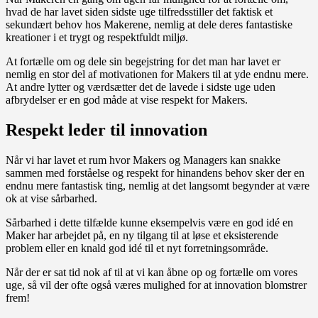
hvad de har lavet siden sidste uge tilfredsstiller det faktisk et
sekundært behov hos Makerene, nemlig at dele deres fantastiske
kreationer i et trygt og respektfuldt miljø.
At fortælle om og dele sin begejstring for det man har lavet er
nemlig en stor del af motivationen for Makers til at yde endnu mere.
At andre lytter og værdsætter det de lavede i sidste uge uden
afbrydelser er en god måde at vise respekt for Makers.
Respekt leder til innovation
Når vi har lavet et rum hvor Makers og Managers kan snakke
sammen med forståelse og respekt for hinandens behov sker der en
endnu mere fantastisk ting, nemlig at det langsomt begynder at være
ok at vise sårbarhed.
Sårbarhed i dette tilfælde kunne eksempelvis være en god idé en
Maker har arbejdet på, en ny tilgang til at løse et eksisterende
problem eller en knald god idé til et nyt forretningsområde.
Når der er sat tid nok af til at vi kan åbne op og fortælle om vores
uge, så vil der ofte også væres mulighed for at innovation blomstrer
frem!